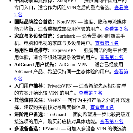
中国场景重点推荐
：
ZoogVPN
—
提供面向中国用户的
专门入口，适合作为闪连VPN之后的重点备选。
查看第
2
名
国际品牌综合首选
：
NordVPN
—
速度、隐私与流媒体
能力均衡，适合重视成熟应用体验的用户。
查看第
3
名
家庭与多设备首选
：
Surfshark
—
适合需要同时覆盖手
机、电脑和电视的家庭与多设备用户。
查看第
4
名
易用性重点推荐
：
ExpressVPN
—
强调简洁的跨平台使
用体验，适合不想处理复杂设置的用户。
查看第
5
名
AdGuard 用户优先
：
AdGuard VPN
—
适合已经使用
AdGuard 产品、希望保持同一生态体验的用户。
查看第
6
名
入门用户推荐
：
PrivadoVPN
—
适合希望先从相对简单
的方案开始比较 VPN 的用户。
查看第
7
名
其他值得关注
：
VeePN
—
可作为主推产品之外的补充选
择，建议购买前核对最新套餐信息。
查看第
8
名
进阶用户备选
：
TorGuard
—
面向希望进一步比较高级连
接选项的用户，购买前应核对具体功能。
查看第
9
名
多设备备选
：
IPVanish
—
可加入多设备 VPN 的候选清