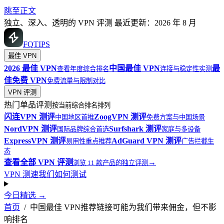
跳至正文
独立、深入、透明的 VPN 评测
最近更新：2026 年 8 月
FQ
TIPS
最佳 VPN
2026 最佳 VPN
中国最佳 VPN
最
查看年度综合排名
连接与稳定性实测
佳免费 VPN
免费流量与限制对比
VPN 评测
热门单品评测
按当前综合排名排列
闪连VPN
测评
ZoogVPN
测评
中国地区首推
免费方案与中国场景
NordVPN
测评
Surfshark
测评
国际品牌综合首选
家庭与多设备
ExpressVPN
测评
AdGuard VPN
测评
易用性重点推荐
广告拦截生
态
查看全部 VPN 评测
→
浏览 11 款产品的独立评测
VPN 测速
我们如何测试
今日精选
→
首页
/
中国最佳 VPN
推荐链接可能为我们带来佣金，但不影
响排名