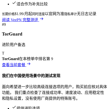
适合作为补充比较
$1.99/月起
以官网为准
无日志记录
长期价格
同时连接
隐私审计
阅读
VeePN
完整测评
#
9
TorGuard
进阶用户备选
T
TorGuard
在本榜单中排名第
9
查看当前套餐
我们在
中国
使用场景中的测试发现
面向希望进一步比较高级连接选项的用户，购买前应核对具体
功能。
我们重点检查了连接成功率、速度波动、应用稳定性
和隐私设置，没有使用厂商提供的特殊账号。
提供进阶选项