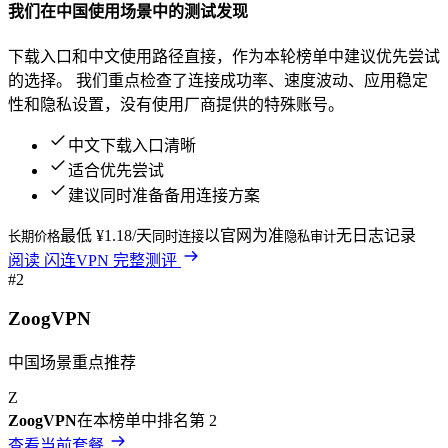
我们在
中国
使用场景中的测试发现
下载入口和中文使用路径直接，作为本轮榜单中建议优先尝试
的选择。
我们重点检查了连接成功率、速度波动、应用稳定
性和隐私设置，没有使用厂商提供的特殊账号。
中文下载入口清晰
适合优先尝试
建议同时准备备用连接方案
最低 ¥1.18/天
以官网为准
无日志记录
长期价格
同时连接
隐私审计
阅读
闪连VPN
完整测评
#
2
ZoogVPN
中国场景重点推荐
Z
ZoogVPN
在本榜单中排名第
2
查看当前套餐