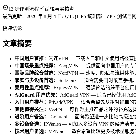
12 步评测流程
编辑事实核查
最后更新：
2026 年 8 月 4 日
FQ
FQTIPS 编辑部 · VPN 测
快速结论
文章摘要
中国用户首推
：
闪连VPN
—
下载入口和中文使用路径直
中国场景重点推荐
：
ZoogVPN
—
提供面向中国用户的专
国际品牌综合首选
：
NordVPN
—
速度、隐私与流媒体能
家庭与多设备首选
：
Surfshark
—
适合需要同时覆盖手机
易用性重点推荐
：
ExpressVPN
—
强调简洁的跨平台使用
AdGuard 用户优先
：
AdGuard VPN
—
适合已经使用 Ad
入门用户推荐
：
PrivadoVPN
—
适合希望先从相对简单的方
其他值得关注
：
VeePN
—
可作为主推产品之外的补充选
进阶用户备选
：
TorGuard
—
面向希望进一步比较高级连
多设备备选
：
IPVanish
—
可加入多设备 VPN 的候选清单，与
技术用户备选
：
VPN.ac
—
适合希望比较更多技术型服务