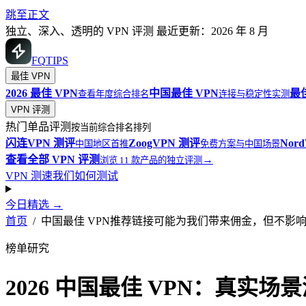
跳至正文
独立、深入、透明的 VPN 评测
最近更新：2026 年 8 月
FQ
TIPS
最佳 VPN
2026 最佳 VPN
中国最佳 VPN
最
查看年度综合排名
连接与稳定性实测
VPN 评测
热门单品评测
按当前综合排名排列
闪连VPN
测评
ZoogVPN
测评
Nor
中国地区首推
免费方案与中国场景
查看全部 VPN 评测
→
浏览 11 款产品的独立评测
VPN 测速
我们如何测试
今日精选
→
首页
/
中国最佳 VPN
推荐链接可能为我们带来佣金，但不影
榜单研究
2026 中国最佳 VPN：真实场