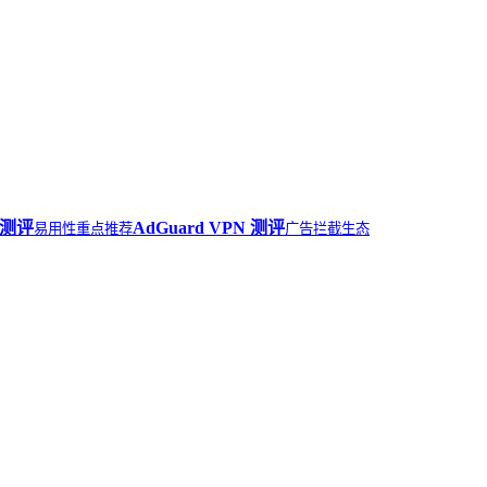
测评
AdGuard VPN
测评
易用性重点推荐
广告拦截生态