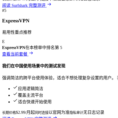
阅读
Surfshark
完整测评
#
5
ExpressVPN
易用性重点推荐
E
ExpressVPN
在本榜单中排名第
5
查看当前套餐
我们在
中国
使用场景中的测试发现
强调简洁的跨平台使用体验，适合不想处理复杂设置的用户。
应用逻辑简洁
覆盖主流平台
适合快速开始使用
$2.99/月起
以官网为准
无日志记录
长期价格
同时连接
隐私审计