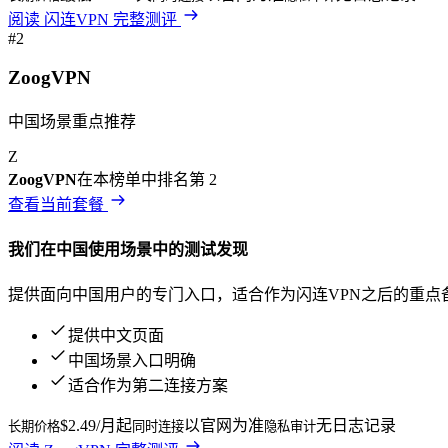
阅读
闪连VPN
完整测评
#
2
ZoogVPN
中国场景重点推荐
Z
ZoogVPN
在本榜单中排名第
2
查看当前套餐
我们在
中国
使用场景中的测试发现
提供面向中国用户的专门入口，适合作为闪连VPN之后的重点
提供中文页面
中国场景入口明确
适合作为第二连接方案
$2.49/月起
以官网为准
无日志记录
长期价格
同时连接
隐私审计