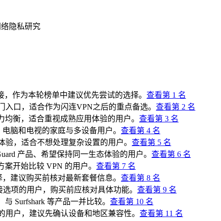
试与网络隐私研究
接，作为本轮榜单中建议优先尝试的选择。
查看第
1
名
门入口，适合作为闪连VPN之后的重点备选。
查看第
2
名
力均衡，适合重视成熟应用体验的用户。
查看第
3
名
、电脑和电视的家庭与多设备用户。
查看第
4
名
体验，适合不想处理复杂设置的用户。
查看第
5
名
Guard 产品、希望保持同一生态体验的用户。
查看第
6
名
案开始比较 VPN 的用户。
查看第
7
名
择，建议购买前核对最新套餐信息。
查看第
8
名
接选项的用户，购买前应核对具体功能。
查看第
9
名
 Surfshark 等产品一并比较。
查看第
10
名
的用户，建议先确认设备和地区兼容性。
查看第
11
名