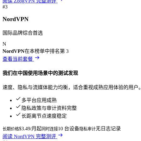
阅读
ZoogVPN
完整测评
#
3
NordVPN
国际品牌综合首选
N
NordVPN
在本榜单中排名第
3
查看当前套餐
我们在
中国
使用场景中的测试发现
速度、隐私与流媒体能力均衡，适合重视成熟应用体验的用户
多平台应用成熟
隐私政策与审计资料完整
长距离节点速度稳定
$3.49/月起
10 台设备
无日志记录
长期价格
同时连接
隐私审计
阅读
NordVPN
完整测评