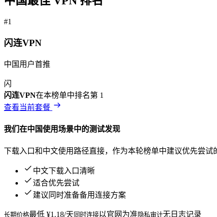
中国
最佳 VPN 排名
#
1
闪连VPN
中国用户首推
闪
闪连VPN
在本榜单中排名第
1
查看当前套餐
我们在
中国
使用场景中的测试发现
下载入口和中文使用路径直接，作为本轮榜单中建议优先尝试
中文下载入口清晰
适合优先尝试
建议同时准备备用连接方案
最低 ¥1.18/天
以官网为准
无日志记录
长期价格
同时连接
隐私审计