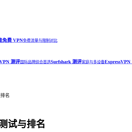
佳免费 VPN
免费流量与限制对比
dVPN
测评
Surfshark
测评
ExpressVPN
国际品牌综合首选
家庭与多设备
响排名
景测试与排名