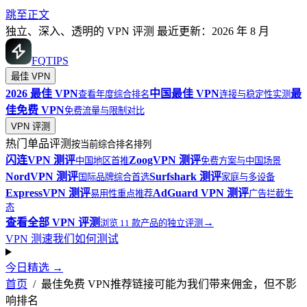
跳至正文
独立、深入、透明的 VPN 评测
最近更新：2026 年 8 月
FQ
TIPS
最佳 VPN
2026 最佳 VPN
中国最佳 VPN
最
查看年度综合排名
连接与稳定性实测
佳免费 VPN
免费流量与限制对比
VPN 评测
热门单品评测
按当前综合排名排列
闪连VPN
测评
ZoogVPN
测评
中国地区首推
免费方案与中国场景
NordVPN
测评
Surfshark
测评
国际品牌综合首选
家庭与多设备
ExpressVPN
测评
AdGuard VPN
测评
易用性重点推荐
广告拦截生
态
查看全部 VPN 评测
→
浏览 11 款产品的独立评测
VPN 测速
我们如何测试
今日精选
→
首页
/
最佳免费 VPN
推荐链接可能为我们带来佣金，但不影
响排名